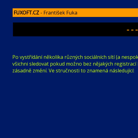
FUXOFT.CZ
- František Fuka
- -
Po vystřídání několika různých sociálních sítí (a nespo
všichni sledovat pokud možno bez nějakých registrací k
zásadně změní. Ve stručnosti to znamená následující: