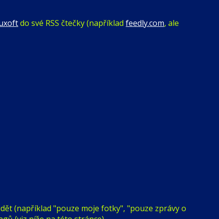
uxoft
do své RSS čtečky (například
feedly.com
, ale
idět (například "pouze moje fotky", "pouze zprávy o
ů (viz níže na této stránce).