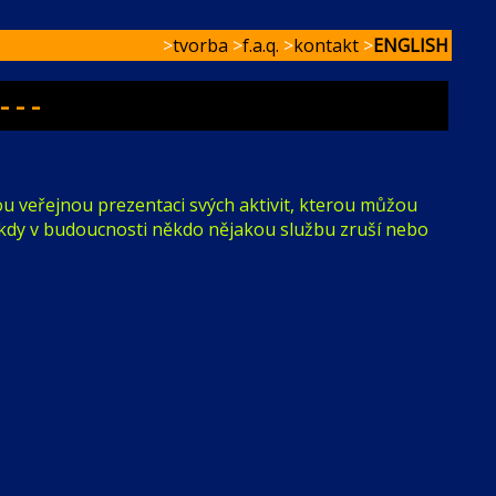
>
tvorba
>
f.a.q.
>
kontakt
>
ENGLISH
 - -
ovou veřejnou prezentaci svých aktivit, kterou můžou
 někdy v budoucnosti někdo nějakou službu zruší nebo