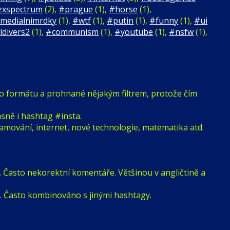
zxspectrum
(2),
#prague
(1),
#horse
(1),
medialnimrdky
(1),
#wtf
(1),
#putin
(1),
#funny
(1),
#ui
ldivers2
(1),
#communism
(1),
#youtube
(1),
#nsfw
(1),
ho formátu a prohnané nějakým filtrem, protože čím
sně i hashtag #insta.
mování, internet, nové technologie, matematika atd.
t. Často nekorektní komentáře. Většinou v angličtině a
i. Často kombinováno s jinými hashtagy.