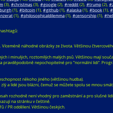
am
(3),
#christmas
(3),
#google
(2),
#reddit
(2),
#trump
(2),
#
burgh
(1),
#bitcoin
(1),
#github
(1),
#alaska
(1),
#book
(1),
#
inzerat
(1),
#philosophicaldilemma
(1),
#censorship
(1),
#hel
 hashtagů:
am. Víceméně náhodné obrázky ze života. Většinou čtvercové
ých i minulých, roztomilých malých psů. Většinou mají souča
a pravděpodobně nepochopitelné pro "normální lidi". Progra
eschopnost někoho jiného (většinou hudba).
 a zlý a lidé jsou blázni, čemuž se můžete spolu se mnou smá
 obsah rozhodně není vhodný pro zaměstnání a pro slušné lid
kazují na stránku v češtině.
ů / PR oddělení. Většinou českých.