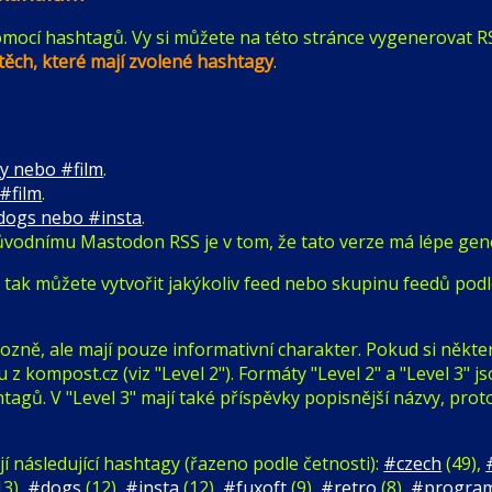
mocí hashtagů. Vy si můžete na této stránce vygenerovat R
těch, které mají zvolené hashtagy
.
y nebo #film
.
#film
.
#dogs nebo #insta
.
ůvodnímu Mastodon RSS je v tom, že tato verze má lépe ge
 si tak můžete vytvořit jakýkoliv feed nebo skupinu feedů p
ně, ale mají pouze informativní charakter. Pokud si někter
kompost.cz (viz "Level 2"). Formáty "Level 2" a "Level 3" jso
htagů. V "Level 3" mají také příspěvky popisnější názvy, prot
í následující hashtagy (řazeno podle četnosti):
#czech
(49),
13),
#dogs
(12),
#insta
(12),
#fuxoft
(9),
#retro
(8),
#progra