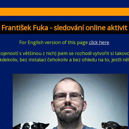
 - František Fuka - sledování online aktivit -
For English version of this page
click here
.
kojeností s většinou z nich) jsem se rozhodl vytvořit si tak
dekoliv, bez instalací čehokoliv a bez ohledu na to, jestli