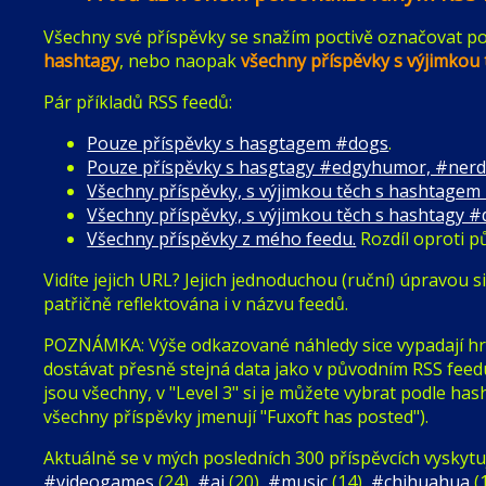
Všechny své příspěvky se snažím poctivě označovat po
hashtagy
, nebo naopak
všechny příspěvky s výjimkou 
Pár příkladů RSS feedů:
Pouze příspěvky s hasgtagem #dogs
.
Pouze příspěvky s hasgtagy #edgyhumor, #nerd
Všechny příspěvky, s výjimkou těch s hashtagem 
Všechny příspěvky, s výjimkou těch s hashtagy 
Všechny příspěvky z mého feedu.
Rozdíl oproti p
Vidíte jejich URL? Jejich jednoduchou (ruční) úpravou
patřičně reflektována i v názvu feedů.
POZNÁMKA: Výše odkazované náhledy sice vypadají hroz
dostávat přesně stejná data jako v původním RSS feedu z 
jsou všechny, v "Level 3" si je můžete vybrat podle has
všechny příspěvky jmenují "Fuxoft has posted").
Aktuálně se v mých posledních 300 příspěvcích vyskytuj
#videogames
(24),
#ai
(20),
#music
(14),
#chihuahua
(