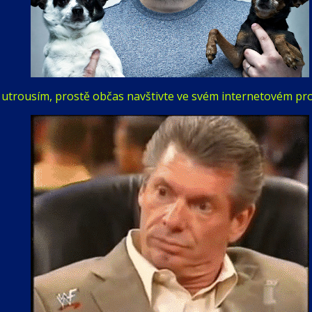
 utrousím, prostě občas navštivte ve svém internetovém pr