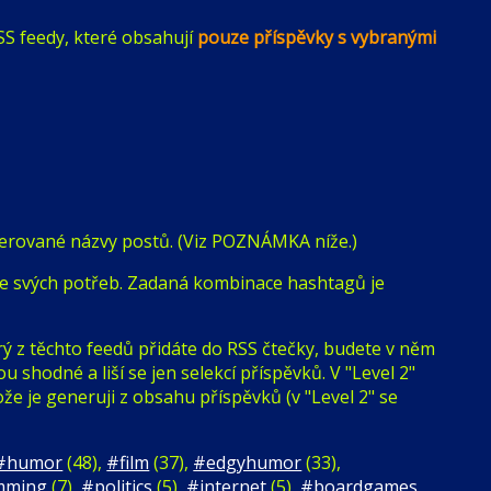
SS feedy, které obsahují
pouze příspěvky s vybranými
nerované názvy postů. (Viz POZNÁMKA níže.)
odle svých potřeb. Zadaná kombinace hashtagů je
ý z těchto feedů přidáte do RSS čtečky, budete v něm
u shodné a liší se jen selekcí příspěvků. V "Level 2"
ože je generuji z obsahu příspěvků (v "Level 2" se
#humor
(48),
#film
(37),
#edgyhumor
(33),
mming
(7),
#politics
(5),
#internet
(5),
#boardgames