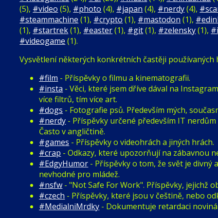
(5),
#video
(5),
#photo
(4),
#japan
(4),
#nerdy
(4),
#sc
#steammachine
(1),
#crypto
(1),
#mastodon
(1),
#edin
(1),
#startrek
(1),
#easter
(1),
#git
(1),
#zelensky
(1),
#
#videogame
(1).
Vysvětlení některých konkrétních častěji používaných
#film
- Příspěvky o filmu a kinematografii.
#insta
- Věci, které jsem dříve dával na Instagr
více filtrů, tím více art.
#dogs
- Fotografie psů. Především mých, současn
#nerdy
- Příspěvky určené především IT nerdům 
Často v angličtině.
#games
- Příspěvky o videohrách a jiných hrách.
#crap
- Odkazy, které upozorňují na zábavnou n
#EdgyHumor
- Příspěvky o tom, že svět je divný
nevhodné pro mládež.
#nsfw
- "Not Safe For Work". Příspěvky, jejichž
#czech
- Příspěvky, které jsou v češtině, nebo od
#MedialniMrdky
- Dokumentuje retardaci novinář