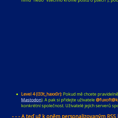
Level 4 (l33t_haxx0r):
Pokud mě chcete pravidelně s
Mastodon
). A pak si přidejte uživatele
@
fuxoft@k
konkrétní společnost. Uživatelé jejích serverů 
- - - A teď už k oněm personalizovaným RSS