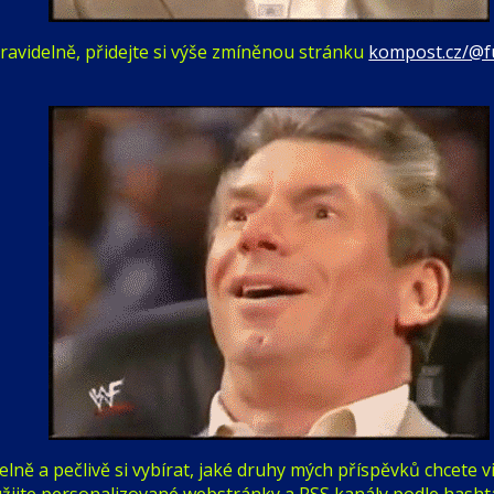
avidelně, přidejte si výše zmíněnou stránku
kompost.cz/@f
ně a pečlivě si vybírat, jaké druhy mých příspěvků chcete v
ijte personalizované webstránky a RSS kanály podle hashtag