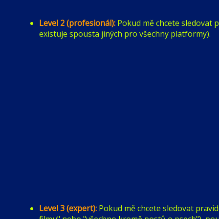
Level 2 (profesionál):
Pokud mě chcete sledovat pr
existuje spousta jiných pro všechny platformy).
Level 3 (expert):
Pokud mě chcete sledovat pravidel
filmu" nebo "všechno kromě postů o psech"), použ