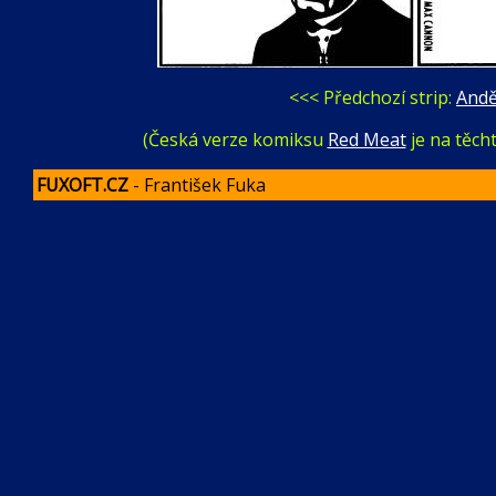
<<< Předchozí strip:
Andě
(Česká verze komiksu
Red Meat
je na těch
FUXOFT.CZ
- František Fuka