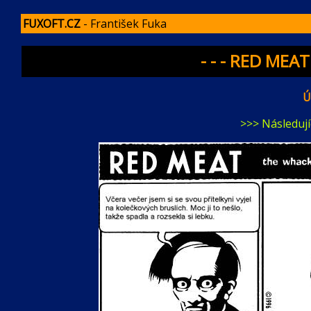
FUXOFT.CZ
- František Fuka
- - - RED MEAT:
Ú
>>> Následujíc