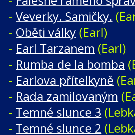
-
Falešné rameno sprav
-
Veverky. Samičky.
(Ear
-
Oběti války
(Earl)
-
Earl Tarzanem
(Earl)
-
Rumba de la bomba
(
-
Earlova přítelkyně
(Ear
-
Rada zamilovaným
(Ea
-
Temné slunce 3
(Lebka
-
Temné slunce 2
(Lebka