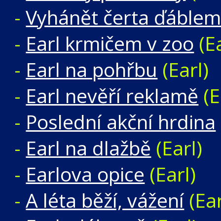
-
Vyhánět čerta ďáble
-
Earl krmičem v zoo
(Ea
-
Earl na pohřbu
(Earl)
-
Earl nevěří reklamě
(E
-
Poslední akční hrdina
-
Earl na dlažbě
(Earl)
-
Earlova opice
(Earl)
-
A léta běží, vážení
(Ear