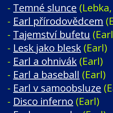
-
Temné slunce
(Lebka, 
-
Earl přírodovědcem
(E
-
Tajemství bufetu
(Earl
-
Lesk jako blesk
(Earl)
-
Earl a ohnivák
(Earl)
-
Earl a baseball
(Earl)
-
Earl v samoobsluze
(E
-
Disco inferno
(Earl)