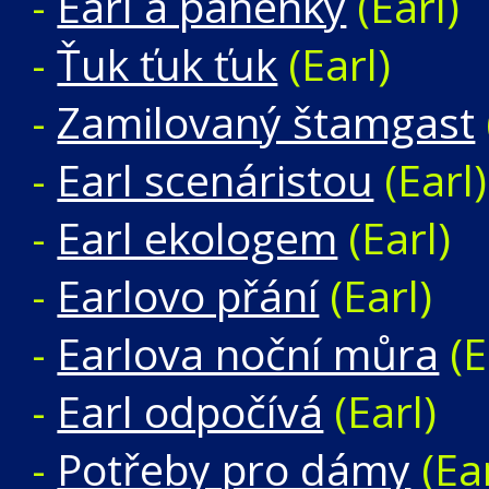
-
Earl a panenky
(Earl)
-
Ťuk ťuk ťuk
(Earl)
-
Zamilovaný štamgast
-
Earl scenáristou
(Earl)
-
Earl ekologem
(Earl)
-
Earlovo přání
(Earl)
-
Earlova noční můra
(E
-
Earl odpočívá
(Earl)
-
Potřeby pro dámy
(Ear