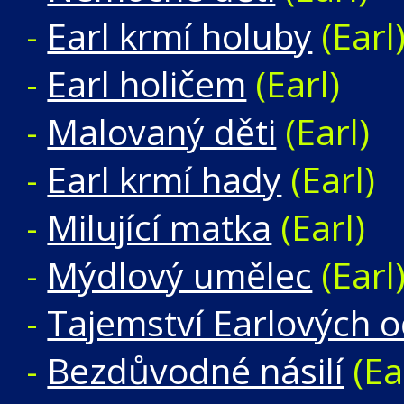
-
Earl krmí holuby
(Earl
-
Earl holičem
(Earl)
-
Malovaný děti
(Earl)
-
Earl krmí hady
(Earl)
-
Milující matka
(Earl)
-
Mýdlový umělec
(Earl
-
Tajemství Earlových o
-
Bezdůvodné násilí
(Ea