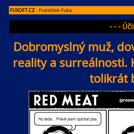
FUXOFT.CZ
- František Fuka
- - - Úči
Dobromyslný muž, dove
reality a surreálnosti.
tolikrát