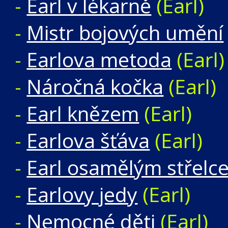
-
Earl v lékarně
(Earl)
-
Mistr bojových umění
-
Earlova metoda
(Earl)
-
Náročná kočka
(Earl)
-
Earl knězem
(Earl)
-
Earlova šťáva
(Earl)
-
Earl osamělým střelc
-
Earlovy jedy
(Earl)
-
Nemocné děti
(Earl)