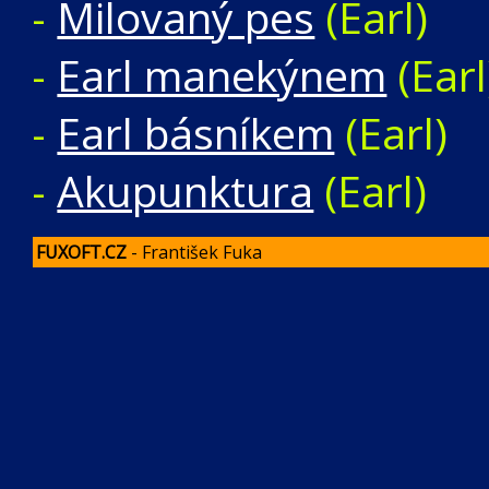
-
Milovaný pes
(Earl)
-
Earl manekýnem
(Earl
-
Earl básníkem
(Earl)
-
Akupunktura
(Earl)
FUXOFT.CZ
- František Fuka