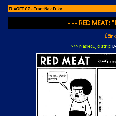
FUXOFT.CZ
- František Fuka
- - - RED MEAT: "
Účinku
>>> Následující strip:
D