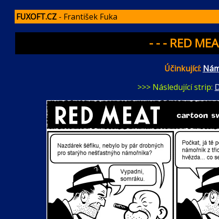
FUXOFT.CZ
- František Fuka
- - - RED MEA
Účinkující:
Nám
>>> Následující strip:
D