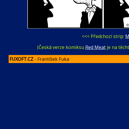
<<< Předchozí strip:
M
(Česká verze komiksu
Red Meat
je na těch
FUXOFT.CZ
- František Fuka