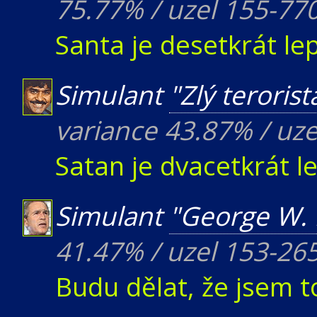
75.77% / uzel 155-77
Santa je desetkrát lep
Simulant
"Zlý terorist
variance 43.87% / uze
Satan je dvacetkrát le
Simulant
"George W.
41.47% / uzel 153-26
Budu dělat, že jsem t