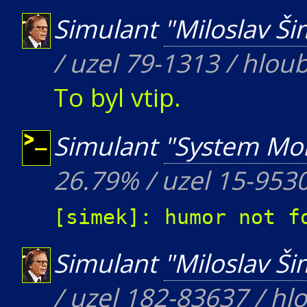
Simulant
"Miloslav Š
/ uzel 79-1313 / hlou
To byl vtip.
Simulant
"System Mon
26.79% / uzel 15-953
[simek]: humor not f
Simulant
"Miloslav Š
/ uzel 182-83637 / hl