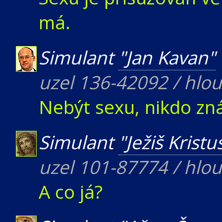
má.
Simulant
"Jan Kavan"
uzel 136-42092 / hlo
Nebýt sexu, nikdo zn
Simulant
"Ježiš Kristu
uzel 101-87774 / hlo
A co já?