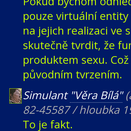
Pokud bychom odhlédli
pouze virtuální entit
na jejich realizaci ve
skutečně tvrdit, že f
produktem sexu. Což
původním tvrzením.
Simulant
"Věra Bílá"
(
82-45587 / hloubka 1
To je fakt.