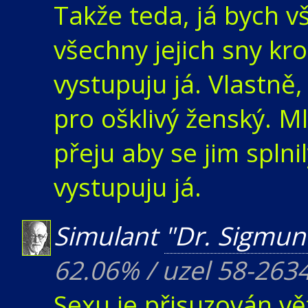
Takže teda, já bych vš
všechny jejich sny kr
vystupuju já. Vlastně,
pro ošklivý ženský. 
přeju aby se jim splnil
vystupuju já.
Simulant
"Dr. Sigmun
62.06% / uzel 58-263
Sexu je přisuzován v