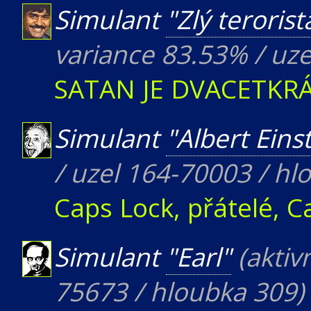
Simulant
"Zlý terorist
variance 83.53% / uze
SATAN JE DVACETKRÁ
Simulant
"Albert Eins
/ uzel 164-70003 / hl
Caps Lock, přátelé, Ca
Simulant
"Earl"
(aktiv
75673 / hloubka 309)