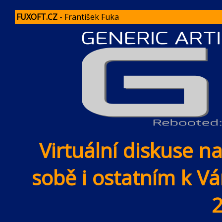
FUXOFT.CZ
- František Fuka
Virtuální diskuse n
sobě i ostatním k 
2