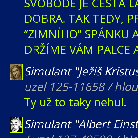
SVOBODĚ JE CESTA L
DOBRA. TAK TEDY, 
“ZIMNÍHO” SPÁNKU A
DRŽÍME VÁM PALCE A
Simulant
"Ježiš Kristu
uzel 125-11658 / hlo
Ty už to taky nehul.
Simulant
"Albert Eins