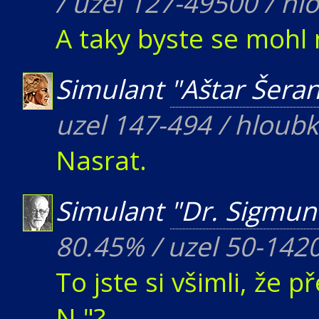
/ uzel 127-49500 / hl
A taky byste se mohl 
Simulant
"Aštar Šera
uzel 147-494 / hloub
Nasrat.
Simulant
"Dr. Sigmun
80.45% / uzel 50-142
To jste si všimli, že 
N."?