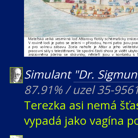
Simulant
"Dr. Sigmun
87.91% / uzel 35-9561
Terezka asi nemá šťas
vypadá jako vagína p