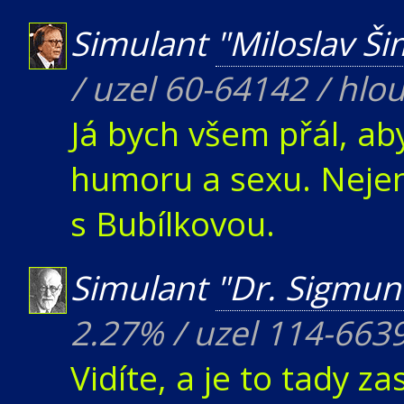
Simulant
"Miloslav Š
/ uzel 60-64142 / hlo
Já bych všem přál, aby
humoru a sexu. Nejen
s Bubílkovou.
Simulant
"Dr. Sigmun
2.27% / uzel 114-663
Vidíte, a je to tady zas