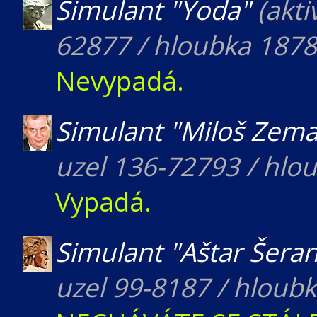
Simulant
"Yoda"
(akti
62877 / hloubka 1878
Nevypadá.
Simulant
"Miloš Zem
uzel 136-72793 / hlo
Vypadá.
Simulant
"Aštar Šera
uzel 99-8187 / hloub