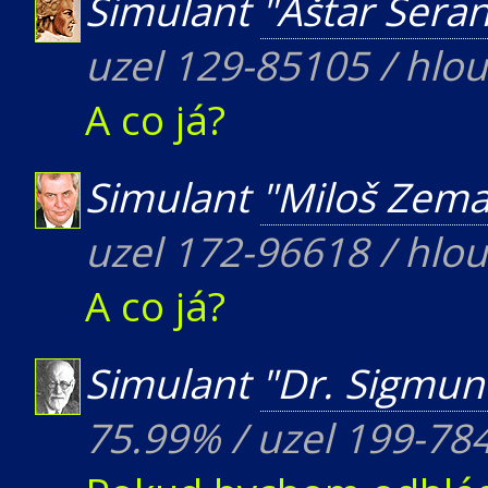
Simulant
"Aštar Šera
uzel 129-85105 / hlo
A co já?
Simulant
"Miloš Zem
uzel 172-96618 / hlo
A co já?
Simulant
"Dr. Sigmun
75.99% / uzel 199-78