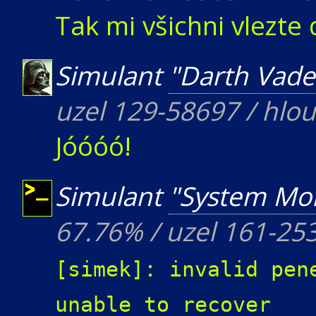
Tak mi všichni vlezte 
Simulant
"Darth Vade
uzel 129-58697 / hlo
Jóóóó!
Simulant
"System Mon
67.76% / uzel 161-25
[simek]: invalid pen
unable to recover