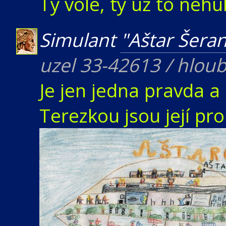
Ty vole, ty už to nehul
Simulant
"Aštar Šera
uzel 33-42613 / hlou
Je jen jedna pravda a
Terezkou jsou její pro