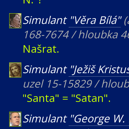
Simulant
"Věra Bílá"
(
168-7674 / hloubka 4
Našrat.
Simulant
"Ježiš Kristu
uzel 15-15829 / hlou
"Santa" = "Satan".
Simulant
"George W.