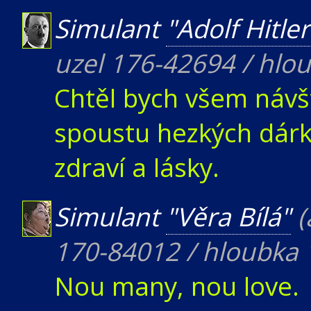
Simulant
"Adolf Hitler
uzel 176-42694 / hlo
Chtěl bych všem náv
spoustu hezkých dár
zdraví a lásky.
Simulant
"Věra Bílá"
(
170-84012 / hloubka 
Nou many, nou love.