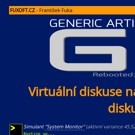
FUXOFT.CZ
- František Fuka
Virtuální diskuse 
disku
Simulant
"System Monitor"
(aktivní variance 45.
Booting up...