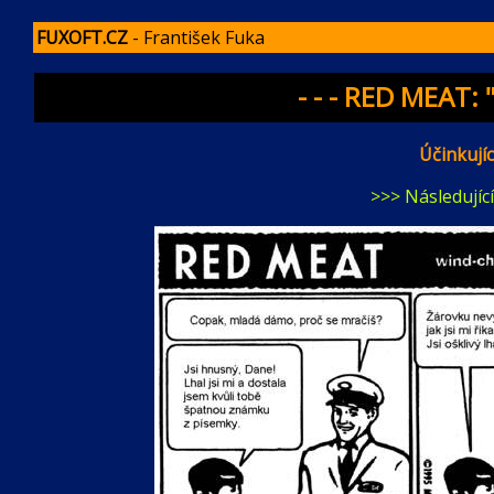
FUXOFT.CZ
- František Fuka
- - - RED MEAT: 
Účinkujíc
>>> Následující