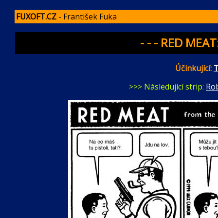
FUXOFT.CZ
- František Fuka
- - - RED MEAT:
Účinkující:
T
>>> Následující strip:
Rob