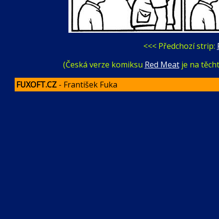
<<< Předchozí strip:
(Česká verze komiksu
Red Meat
je na těch
FUXOFT.CZ
- František Fuka