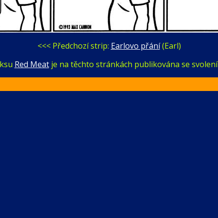
<<< Předchozí strip:
Earlovo přání
(Earl)
iksu
Red Meat
je na těchto stránkách publikována se svole