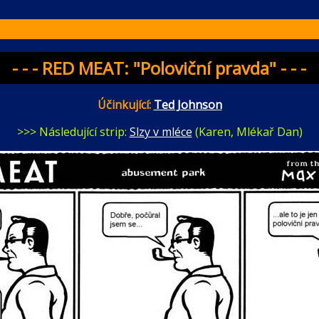
- - - RED MEAT: "Poloviční pravda" - - -
Účinkující:
Ted Johnson
>>> Následující strip:
Slzy v mléce
(Karen, Mlékař Dan)