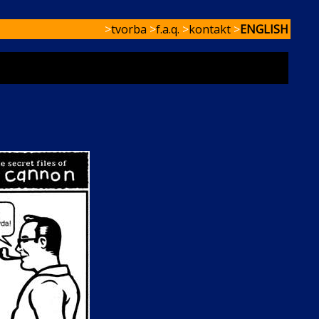
>
tvorba
>
f.a.q.
>
kontakt
>
ENGLISH