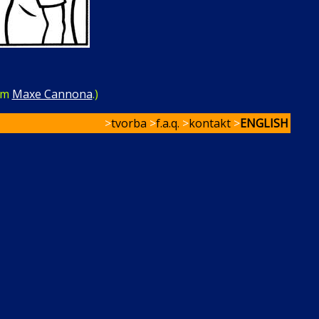
ním
Maxe Cannona
.)
>
tvorba
>
f.a.q.
>
kontakt
>
ENGLISH