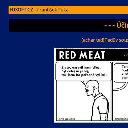
FUXOFT.CZ
- František Fuka
- - - Úč
(achar ted)Tedův souse