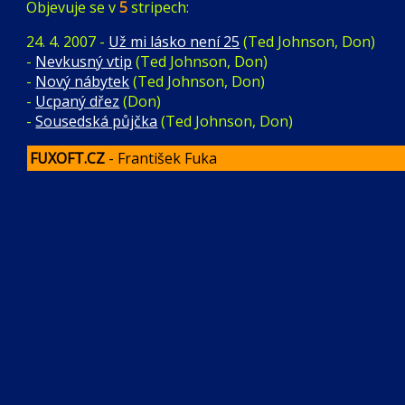
Objevuje se v
5
stripech:
24. 4. 2007 -
Už mi lásko není 25
(Ted Johnson, Don)
-
Nevkusný vtip
(Ted Johnson, Don)
-
Nový nábytek
(Ted Johnson, Don)
-
Ucpaný dřez
(Don)
-
Sousedská půjčka
(Ted Johnson, Don)
FUXOFT.CZ
- František Fuka